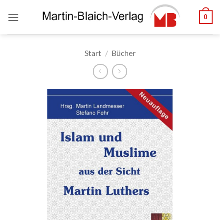
Zum
0
Inhalt
springen
Start
/
Bücher