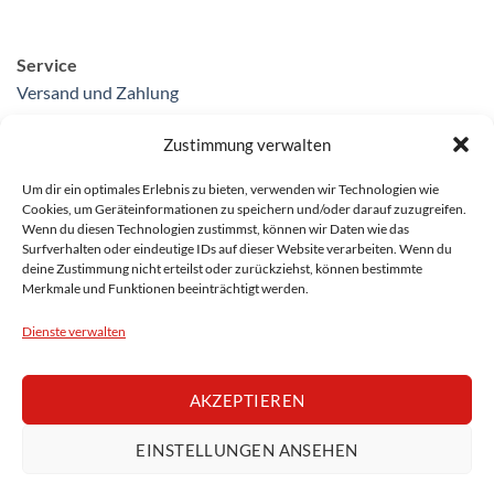
Service
Versand und Zahlung
Widerrufsrecht
Zustimmung verwalten
Datenschutz
Impressum
Um dir ein optimales Erlebnis zu bieten, verwenden wir Technologien wie
Cookies, um Geräteinformationen zu speichern und/oder darauf zuzugreifen.
Wenn du diesen Technologien zustimmst, können wir Daten wie das
Surfverhalten oder eindeutige IDs auf dieser Website verarbeiten. Wenn du
deine Zustimmung nicht erteilst oder zurückziehst, können bestimmte
* Alle Preise inkl. gesetzl. Mehrwertsteuer zzgl.
Merkmale und Funktionen beeinträchtigt werden.
Versandkosten und ggf. Nachnahmegebühren, wenn nicht
Dienste verwalten
anders angegeben.
AKZEPTIEREN
Copyright 2026 ©
Martin-Blaich-Verlag
EINSTELLUNGEN ANSEHEN
VERTRAG WIDERRUFEN